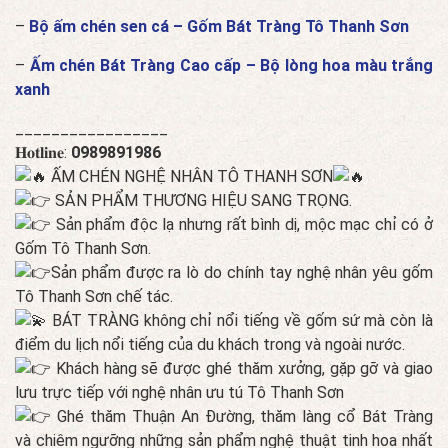
–
Bộ ấm chén sen cá – Gốm Bát Tràng Tô Thanh Sơn
–
Ấm chén Bát Tràng Cao cấp – Bộ lòng hoa màu trắng
xanh
_________________
𝐇𝐨𝐭𝐥𝐢𝐧𝐞:
0989891986
ẤM CHÉN NGHỆ NHÂN TÔ THANH SƠN
SẢN PHẨM THƯƠNG HIỆU SANG TRỌNG.
Sản phẩm độc lạ nhưng rất bình dị, mộc mạc chỉ có ở
Gốm Tô Thanh Sơn.
Sản phẩm được ra lò do chính tay nghệ nhân yêu gốm
Tô Thanh Sơn chế tác.
BÁT TRÀNG không chỉ nổi tiếng về gốm sứ mà còn là
điểm du lịch nổi tiếng của du khách trong và ngoài nước.
Khách hàng sẽ được ghé thăm xưởng, gặp gỡ và giao
lưu trực tiếp với nghệ nhân ưu tú Tô Thanh Sơn
Ghé thăm Thuận An Đường, thăm làng cổ Bát Tràng
và chiêm ngưỡng những sản phẩm nghệ thuật tinh hoa nhất