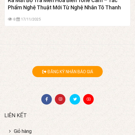
Ra Mắt Bộ Trà Men Hỏa Biến Tone Cam – Tác
Phẩm Nghệ Thuật Mới Từ Nghệ Nhân Tô Thanh
Sơn
8
17/11/2025
ĐĂNG KÝ NHẬN BÁO GIÁ
LIÊN KẾT
Giỏ hàng