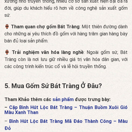
xưởng nhỏ truyền thống, nhiều cơ sở sản xuất hiện đại đã ra
đời, giúp du khách hiểu rõ hơn về công nghệ sản xuất gốm
sứ.
Tham quan chợ gốm Bát Tràng
: Một thiên đường dành
cho những ai yêu thích đồ gốm với hàng trăm gian hàng bày
bán đủ loại sản phẩm.
Trải nghiệm văn hóa làng nghề
: Ngoài gốm sứ, Bát
Tràng còn là nơi lưu giữ nhiều giá trị văn hóa dân gian, với
các công trình kiến trúc cổ và lễ hội truyền thống.
5. Mua Gốm Sứ Bát Tràng Ở Đâu?
Tham Khảo thêm các
sản phẩm
được trưng bày:
–
Cặp Bình Hút Lộc Bát Tràng – Thuận Buồm Xuôi Gió
Màu Xanh Than
–
Bình Hút Lộc Bát Tràng Mã Đáo Thành Công – Màu
Đỏ