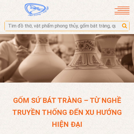
GỐM SỨ BÁT TRÀNG – TỪ NGHỀ
TRUYỀN THỐNG ĐẾN XU HƯỚNG
HIỆN ĐẠI