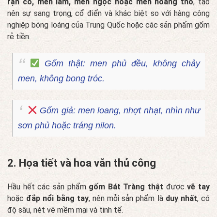
rạn cổ, men lam, men ngọc hoặc men hoàng thổ
, tạo
nên sự sang trọng, cổ điển và khác biệt so với hàng công
nghiệp bóng loáng của Trung Quốc hoặc các sản phẩm gốm
rẻ tiền.
Gốm thật: men phủ đều, không chảy
men, không bong tróc.
Gốm giả: men loang, nhợt nhạt, nhìn như
sơn phủ hoặc tráng nilon.
2. Họa tiết và hoa văn thủ công
Hầu hết các sản phẩm
gốm Bát Tràng thật
được
vẽ tay
hoặc
đắp nổi bằng tay
, nên mỗi sản phẩm là
duy nhất
, có
độ sâu, nét vẽ mềm mại và tinh tế.