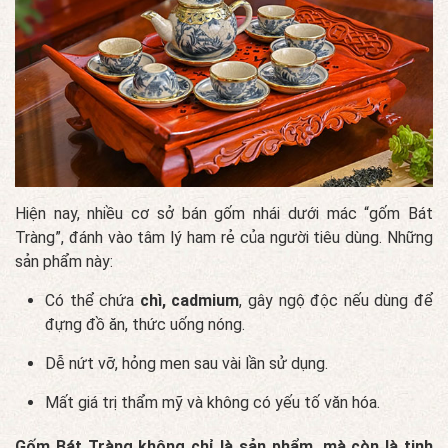
Hiện nay, nhiều cơ sở bán gốm nhái dưới mác “gốm Bát
Tràng”, đánh vào tâm lý ham rẻ của người tiêu dùng. Những
sản phẩm này:
Có thể chứa
chì, cadmium
, gây ngộ độc nếu dùng để
đựng đồ ăn, thức uống nóng.
Dễ nứt vỡ, hỏng men sau vài lần sử dụng.
Mất giá trị thẩm mỹ và không có yếu tố văn hóa.
Gốm Bát Tràng không chỉ là sản phẩm, mà còn là tinh