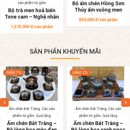
Bộ ấm chén Hồng Sơn
sản phẩm từ gốm
Thủy ấm vuông men
Bộ trà men hoả biến
rạn bọc đồng
Tone cam – Nghệ nhân
830,000
đ/sản phẩm
Tô Thanh Sơn
1,575,000
đ/sản phẩm
SẢN PHẨN KHUYẾN MÃI
GIẢM: 1%
GIẢM: 2%
Ấm chén Bát Tràng
,
Các sản
Ấm chén Bát Tràng
,
Các sản
phẩm từ gốm
,
Quà tặng
phẩm từ gốm
,
Quà tặng
Ấm chén Bát Tràng –
Ấm chén Bát Tràng –
Bộ lòng hoa màu đen
Bộ lòng hoa xanh ngọc