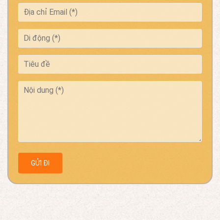
GỬI ĐI