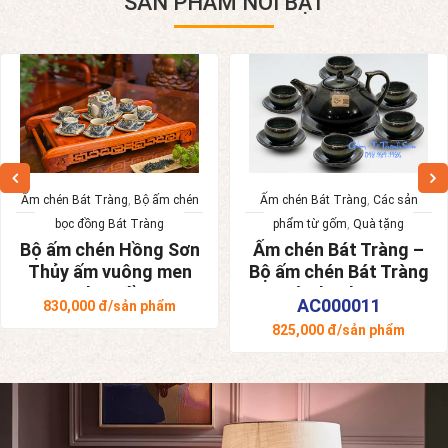
SẢN PHẨM NỔI BẬT
Ấm chén Bát Tràng
,
Bộ ấm chén
Ấm chén Bát Tràng
,
Các sản
bọc đồng Bát Tràng
phẩm từ gốm
,
Quà tặng
Bộ ấm chén Hồng Sơn
Ấm chén Bát Tràng –
Thủy ấm vuông men
Bộ ấm chén Bát Tràng
rạn bọc đồng
Tô Thanh Sơn
AC000011
830,000
đ/sản phẩm
825,000
đ/sản phẩm