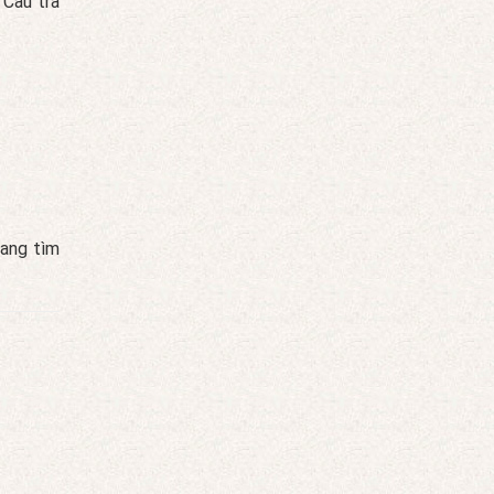
. Câu trả
đang tìm