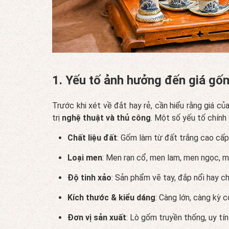
1. Yếu tố ảnh hưởng đến giá gố
Trước khi xét về đắt hay rẻ, cần hiểu rằng giá 
trị
nghệ thuật và thủ công
. Một số yếu tố chính
Chất liệu đất
: Gốm làm từ đất trắng cao cấp
Loại men
: Men rạn cổ, men lam, men ngọc, 
Độ tinh xảo
: Sản phẩm vẽ tay, đắp nổi hay c
Kích thước & kiểu dáng
: Càng lớn, càng kỳ c
Đơn vị sản xuất
: Lò gốm truyền thống, uy tí