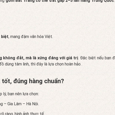
ưng
gốm Bát Tràng có thể đắt gấp 2–5 lần hàng Trung Quốc
 biệt
, mang đậm văn hóa Việt.
 không đắt, mà là xứng đáng với giá trị
. Đặc biệt nếu bạn 
 dùng tâm linh, thì đây là lựa chọn hoàn hảo.
 tốt, đúng hàng chuẩn?
ợp lý, bạn nên lựa chọn:
ng – Gia Lâm – Hà Nội.
 rõ ràng, hình ảnh thực tế.