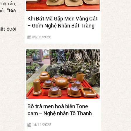
inh xảo,
hỏi:
“Giá
Khi Bát Mã Gặp Men Vàng Cát
– Gốm Nghệ Nhân Bát Tràng
iết dưới
05/01/2026
Bộ trà men hoả biến Tone
cam – Nghệ nhân Tô Thanh
Sơn
14/11/2025