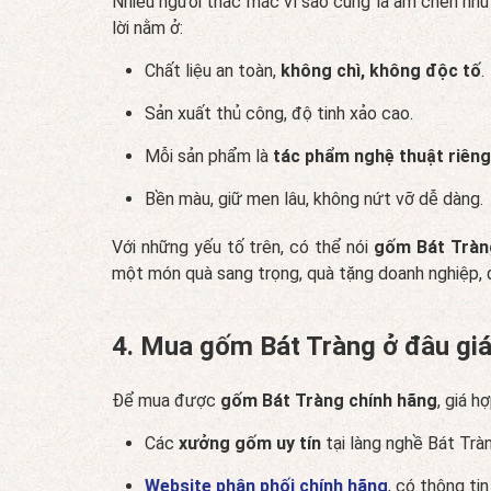
Nhiều người thắc mắc vì sao cùng là ấm chén nh
lời nằm ở:
Chất liệu an toàn,
không chì, không độc tố
.
Sản xuất thủ công, độ tinh xảo cao.
Mỗi sản phẩm là
tác phẩm nghệ thuật riêng
Bền màu, giữ men lâu, không nứt vỡ dễ dàng.
Với những yếu tố trên, có thể nói
gốm Bát Tràng
một món quà sang trọng, quà tặng doanh nghiệp, đồ
4. Mua gốm Bát Tràng ở đâu giá
Để mua được
gốm Bát Tràng chính hãng
, giá h
Các
xưởng gốm uy tín
tại làng nghề Bát Trà
Website phân phối chính hãng
, có thông tin