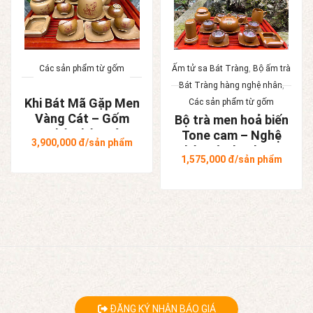
Các sản phẩm từ gốm
Ấm tử sa Bát Tràng
,
Bộ ấm trà
Bát Tràng hàng nghệ nhân
,
Khi Bát Mã Gặp Men
Các sản phẩm từ gốm
Vàng Cát – Gốm
Bộ trà men hoả biến
Nghệ Nhân Bát
Tone cam – Nghệ
3,900,000
đ/sản phẩm
Tràng
nhân Tô Thanh Sơn
1,575,000
đ/sản phẩm
ĐĂNG KÝ NHẬN BÁO GIÁ