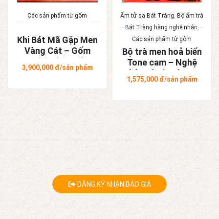
Các sản phẩm từ gốm
Ấm tử sa Bát Tràng
,
Bộ ấm trà
Bát Tràng hàng nghệ nhân
,
Khi Bát Mã Gặp Men
Các sản phẩm từ gốm
Vàng Cát – Gốm
Bộ trà men hoả biến
Nghệ Nhân Bát
Tone cam – Nghệ
3,900,000
đ/sản phẩm
Tràng
nhân Tô Thanh Sơn
1,575,000
đ/sản phẩm
ĐĂNG KÝ NHẬN BÁO GIÁ