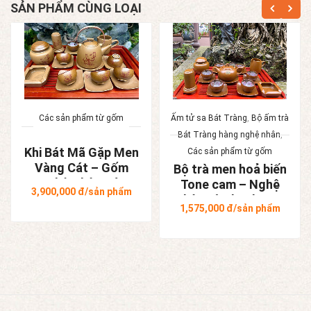
SẢN PHẨM CÙNG LOẠI
Các sản phẩm từ gốm
Ấm tử sa Bát Tràng
,
Bộ ấm trà
Bát Tràng hàng nghệ nhân
,
Khi Bát Mã Gặp Men
Các sản phẩm từ gốm
Vàng Cát – Gốm
Bộ trà men hoả biến
Nghệ Nhân Bát
Tone cam – Nghệ
3,900,000
đ/sản phẩm
Tràng
nhân Tô Thanh Sơn
1,575,000
đ/sản phẩm