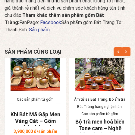
hàng đầu mang đến những sản phẩm chất lượng tốt nhất,
giá thành rẻ nhất và dịch vụ chăm sóc khách hàng tận tình
chu đáo.
Tham khảo thêm sản phẩm gốm Bát
Tràng:
FanPage:
Facebook
Sản phẩm gốm Bát Tràng Tô
Thanh Sơn:
Sản phẩm
SẢN PHẨM CÙNG LOẠI
Các sản phẩm từ gốm
Ấm tử sa Bát Tràng
,
Bộ ấm trà
Bát Tràng hàng nghệ nhân
,
Khi Bát Mã Gặp Men
Các sản phẩm từ gốm
Vàng Cát – Gốm
Bộ trà men hoả biến
Nghệ Nhân Bát
Tone cam – Nghệ
3,900,000
đ/sản phẩm
Tràng
nhân Tô Thanh Sơn