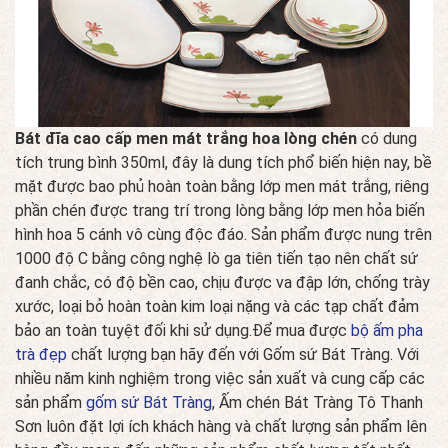
Bát đĩa cao cấp men mát trắng hoa lòng chén
có dung
tích trung bình 350ml, đây là dung tích phổ biến hiện nay, bề
mặt được bao phủ hoàn toàn bằng lớp men mát trắng, riêng
phần chén được trang trí trong lòng bằng lớp men hỏa biến
hình hoa 5 cánh vô cùng độc đáo. Sản phẩm được nung trên
1000 độ C bằng công nghệ lò ga tiên tiến tạo nên chất sứ
đanh chắc, có độ bền cao, chịu được va đập lớn, chống trày
xước, loại bỏ hoàn toàn kim loại nặng và các tạp chất đảm
bảo an toàn tuyệt đối khi sử dụng.Để mua được
bộ ấm pha
trà đẹp
chất lượng bạn hãy đến với Gốm sứ Bát Tràng. Với
nhiều năm kinh nghiệm trong việc sản xuất và cung cấp các
sản phẩm
gốm sứ Bát Tràng
, Ấm chén Bát Tràng Tô Thanh
Sơn luôn đặt lợi ích khách hàng và chất lượng sản phẩm lên