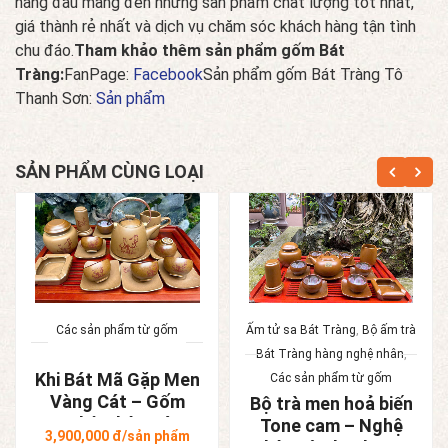
hàng đầu mang đến những sản phẩm chất lượng tốt nhất,
giá thành rẻ nhất và dịch vụ chăm sóc khách hàng tận tình
chu đáo.
Tham khảo thêm sản phẩm gốm Bát
Tràng:
FanPage:
Facebook
Sản phẩm gốm Bát Tràng Tô
Thanh Sơn:
Sản phẩm
SẢN PHẨM CÙNG LOẠI
Các sản phẩm từ gốm
Ấm tử sa Bát Tràng
,
Bộ ấm trà
Bát Tràng hàng nghệ nhân
,
Khi Bát Mã Gặp Men
Các sản phẩm từ gốm
Vàng Cát – Gốm
Bộ trà men hoả biến
Nghệ Nhân Bát
Tone cam – Nghệ
3,900,000
đ/sản phẩm
Tràng
nhân Tô Thanh Sơn