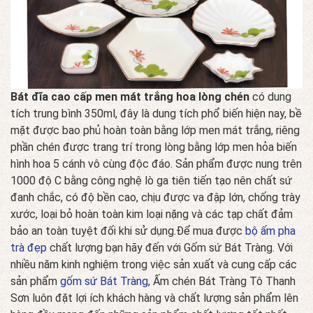
Bát đĩa cao cấp men mát trắng hoa lòng chén
có dung
tích trung bình 350ml, đây là dung tích phổ biến hiện nay, bề
mặt được bao phủ hoàn toàn bằng lớp men mát trắng, riêng
phần chén được trang trí trong lòng bằng lớp men hỏa biến
hình hoa 5 cánh vô cùng độc đáo. Sản phẩm được nung trên
1000 độ C bằng công nghệ lò ga tiên tiến tạo nên chất sứ
đanh chắc, có độ bền cao, chịu được va đập lớn, chống trày
xước, loại bỏ hoàn toàn kim loại nặng và các tạp chất đảm
bảo an toàn tuyệt đối khi sử dụng.Để mua được
bộ ấm pha
trà đẹp
chất lượng bạn hãy đến với Gốm sứ Bát Tràng. Với
nhiều năm kinh nghiệm trong việc sản xuất và cung cấp các
sản phẩm
gốm sứ Bát Tràng
, Ấm chén Bát Tràng Tô Thanh
Sơn luôn đặt lợi ích khách hàng và chất lượng sản phẩm lên