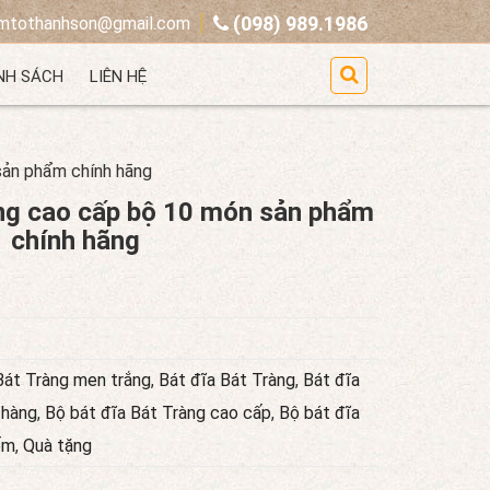
Thanh Sơn và phân phối các sản phẩm gốm Bát Tràng chính
(098) 989.1986
mtothanhson@gmail.com
NH SÁCH
LIÊN HỆ
sản phẩm chính hãng
àng cao cấp bộ 10 món sản phẩm
chính hãng
Bát Tràng men trắng
,
Bát đĩa Bát Tràng
,
Bát đĩa
 hàng
,
Bộ bát đĩa Bát Tràng cao cấp
,
Bộ bát đĩa
ốm
,
Quà tặng