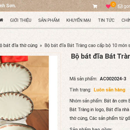
0
. Chuyên cung cấp sản phẩm gốm Bát Tràng thương hiệu Tô 
go
GIỚI THIỆU
SẢN PHẨM
KHUYẾN MẠI
TIN TỨC
CHÍ
ộ bát đĩa thờ cúng
» Bộ bát đĩa Bát Tràng cao cấp bộ 10 món 
Bộ bát đĩa Bát Tr
Mã sản phẩm:
AC002024-3
Tình trạng:
Luôn sẵn hàng
Nhóm sản phẩm:
Bát ăn cơm 
Bát Tràng in logo
,
Bát đĩa nhà
thờ cúng
,
Các sản phẩm từ g
Sản phẩm bao gồm: