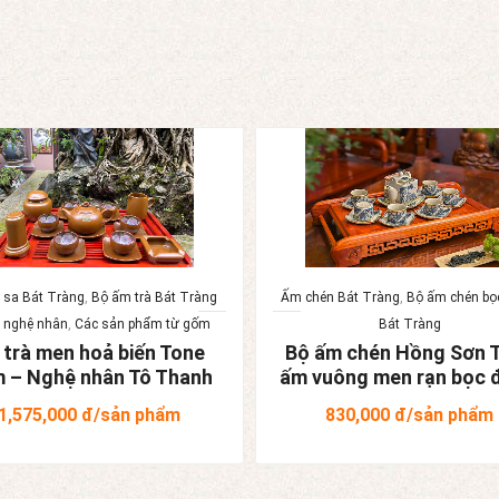
 sa Bát Tràng
,
Bộ ấm trà Bát Tràng
Ấm chén Bát Tràng
,
Bộ ấm chén bọ
 nghệ nhân
,
Các sản phẩm từ gốm
Bát Tràng
 trà men hoả biến Tone
Bộ ấm chén Hồng Sơn 
 – Nghệ nhân Tô Thanh
ấm vuông men rạn bọc 
Sơn
1,575,000
đ/sản phẩm
830,000
đ/sản phẩm