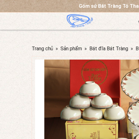
Gốm sứ Bát Tràng Tô Thanh Sơn
Trang chủ
»
Sản phẩm
»
Bát đĩa Bát Tràng
»
B