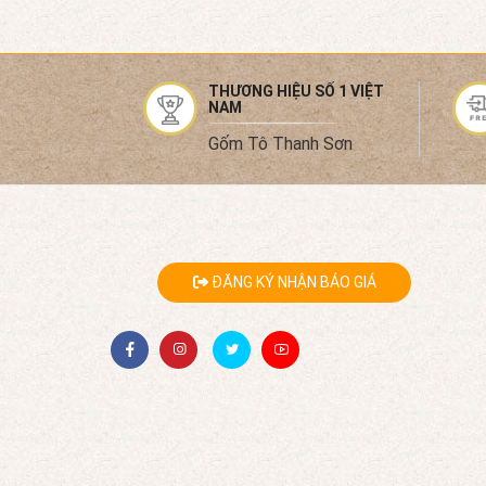
THƯƠNG HIỆU SỐ 1 VIỆT
NAM
Gốm Tô Thanh Sơn
ĐĂNG KÝ NHẬN BÁO GIÁ