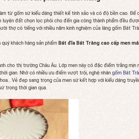
àm từ gốm sứ kiểu dáng thiết kế tinh xảo và có độ bền cao. Để
inh luyện đất chọn lọc phôi cho đến gia công thành phẩm đều đư
ười thợ có tiếng với nhiều năm kinh nghiệm của làng gốm Bát Trà
ến quý khách hàng sản phẩm
Bát đĩa Bát Tràng cao cấp men má
dành cho thị trường Châu Âu. Lớp men này có đặc điểm trắng mị
thời gian. Nhờ có nhiều ưu điểm vượt trội, nghệ nhân
gốm Bát Tr
lọ hoa... Vẻ đep sang trọng của men sứ kết hợp với kiểu dáng tr
ứ trong thời gian qua.