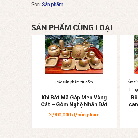
Sơn:
Sản phẩm
SẢN PHẨM CÙNG LOẠI
 thủy
Các sản phẩm từ gốm
Ấm tử
hàng
ồm Xuôi
Khi Bát Mã Gặp Men Vàng
Bộ
nh Công
Cát – Gốm Nghệ Nhân Bát
cam
Tràng
3,900,000
đ/sản phẩm