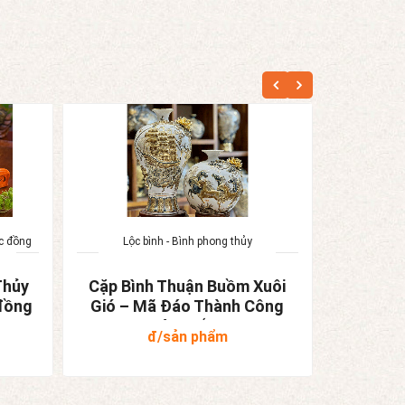
c đồng
Lộc bình - Bình phong thủy
Cá
Thủy
Cặp Bình Thuận Buồm Xuôi
Khi Bá
đồng
Gió – Mã Đáo Thành Công
Cát – 
Màu Trắng
đ/sản phẩm
3,90