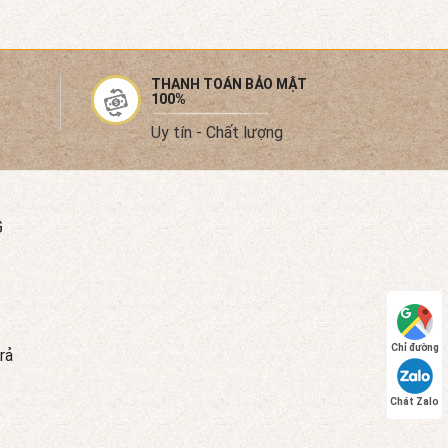
THANH TOÁN BẢO MẬT
100%
Uy tín - Chất lượng
G
Chỉ đường
rả
Chát Zalo