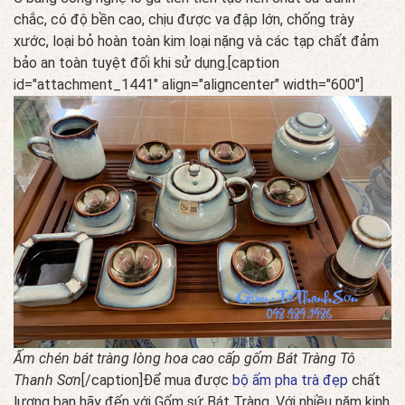
chắc, có độ bền cao, chịu được va đập lớn, chống trày
xước, loại bỏ hoàn toàn kim loại nặng và các tạp chất đảm
bảo an toàn tuyệt đối khi sử dụng.[caption
id="attachment_1441" align="aligncenter" width="600"]
Ấm chén bát tràng lòng hoa cao cấp gốm Bát Tràng Tô
Thanh Sơn
[/caption]Để mua được
bộ ấm pha trà đẹp
chất
lượng bạn hãy đến với Gốm sứ Bát Tràng. Với nhiều năm kinh