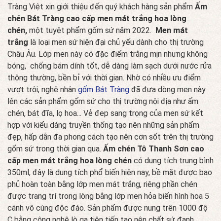
Tràng Việt xin giới thiệu đến quý khách hàng sản phẩm
Ấm
chén Bát Tràng cao cấp men mát trắng hoa lòng
chén,
một tuyệt phẩm gốm sứ năm 2022.
Men mát
trắng
là loại men sứ hiện đại chủ yếu dành cho thị trường
Châu Âu. Lớp men này có đặc điểm trắng mịn nhưng không
bóng, chống bám dính tốt, dễ dàng làm sạch dưới nước rửa
thông thường, bền bỉ với thời gian. Nhờ có nhiều ưu điểm
vượt trội, nghệ nhân
gốm Bát Tràng
đã đưa dòng men này
lên các sản phẩm gốm sứ cho thị trường nội địa như ấm
chén, bát đĩa, lọ hoa... Vẻ đep sang trọng của men sứ kết
hợp với kiểu dáng truyền thống tạo nên những sản phẩm
đẹp, hấp dẫn đa phong cách tạo nên cơn sốt trên thị trường
gốm sứ trong thời gian qua.
Ấm chén Tô Thanh Sơn cao
cấp men mát trắng hoa lòng chén
có dung tích trung bình
350ml, đây là dung tích phổ biến hiện nay, bề mặt được bao
phủ hoàn toàn bằng lớp men mát trắng, riêng phần chén
được trang trí trong lòng bằng lớp men hỏa biến hình hoa 5
cánh vô cùng độc đáo. Sản phẩm được nung trên 1000 độ
C bằng công nghệ lò ga tiên tiến tạo nên chất sứ đanh