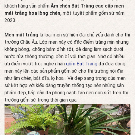
khách hàng sản phẩm
Ấm chén Bát Tràng cao cấp men
mát trắng hoa lòng chén,
một tuyệt phẩm gốm sứ năm
2023.
Men mát trắng
là loại men sứ hiện đại chủ yếu dành cho thị
trường Châu Âu. Lớp men này có đặc điểm trắng mịn nhưng
không bóng, chống bám dính tốt, dễ dàng làm sạch dưới
nước rửa thông thường, bền bỉ với thời gian. Nhờ có nhiều
ưu điểm vượt trội, nghệ nhân
gốm Bát Tràng
đã đưa dòng
men này lên các sản phẩm gốm sứ cho thị trường nội địa
như ấm chén, bát đĩa, lọ hoa... Vẻ đep sang trọng của men
sứ kết hợp với kiểu dáng truyền thống tạo nên những sản
phẩm đẹp, hấp dẫn đa phong cách tạo nên cơn sốt trên thị
trường gốm sứ trong thời gian qua.