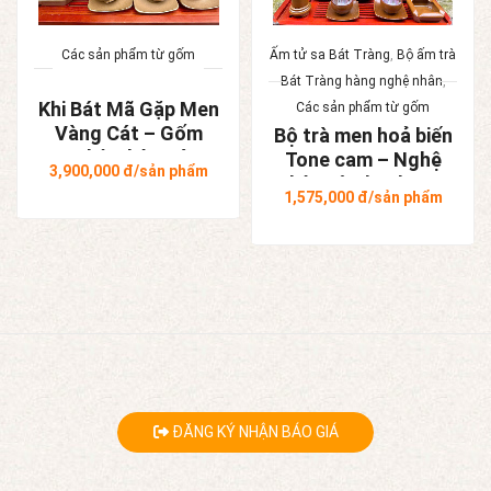
Các sản phẩm từ gốm
Ấm tử sa Bát Tràng
,
Bộ ấm trà
Bát Tràng hàng nghệ nhân
,
Khi Bát Mã Gặp Men
Các sản phẩm từ gốm
Vàng Cát – Gốm
Bộ trà men hoả biến
Nghệ Nhân Bát
Tone cam – Nghệ
3,900,000
đ/sản phẩm
Tràng
nhân Tô Thanh Sơn
1,575,000
đ/sản phẩm
ĐĂNG KÝ NHẬN BÁO GIÁ