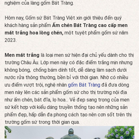
nghiệm của làng gốm Bát Tràng.
Hôm nay, Gốm sứ Bát Tràng Việt xin giới thiệu đến quý
khách hàng sản phẩm
Ấm chén Bát Tràng cao cấp men
mát trắng hoa lòng chén,
một tuyệt phẩm gốm sứ năm
2023.
Men mát trắng
là loại men sứ hiện đại chủ yếu dành cho thị
trường Châu Âu. Lớp men này có đặc điểm trắng mịn nhưng
không bóng, chống bám dính tốt, dễ dàng làm sạch dưới
nước rửa thông thường, bền bỉ với thời gian. Nhờ có nhiều
ưu điểm vượt trội, nghệ nhân
gốm Bát Tràng
đã đưa dòng
men này lên các sản phẩm gốm sứ cho thị trường nội địa
như ấm chén, bát đĩa, lọ hoa... Vẻ đep sang trọng của men
sứ kết hợp với kiểu dáng truyền thống tạo nên những sản
phẩm đẹp, hấp dẫn đa phong cách tạo nên cơn sốt trên thị
trường gốm sứ trong thời gian qua.