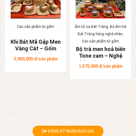
Các sản phẩm từ gốm
Ấm tử sa Bát Tràng
,
Bộ ấm trà
Bát Tràng hàng nghệ nhân
,
Khi Bát Mã Gặp Men
Các sản phẩm từ gốm
Vàng Cát – Gốm
Bộ trà men hoả biến
Nghệ Nhân Bát
Tone cam – Nghệ
3,900,000
đ/sản phẩm
Tràng
nhân Tô Thanh Sơn
1,575,000
đ/sản phẩm
ĐĂNG KÝ NHẬN BÁO GIÁ